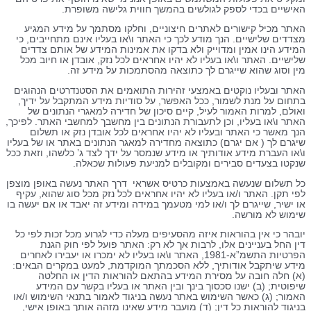
האישיים בכדי לספק לגולשים בהמשך חווית גלישה משופרת.
האתר מכיל קישורים לאתרים חיצוניים, וחלקו מסתמך על מידע המגיע
מצדדים שלישיים. הנך מודע לכך כי האתר ו\או בעליו אינם מתחייבים, כי
המידע הינו אמין ומדוייק ולא בדקו את אמינות המידע של אותם צדדים
שלישיים. האתר ו\או בעליו לא יהיו אחראים לכל נזק, אובדן או חיוב מכל
מין וסוג שהוא שייגרם לך כתוצאה מהסתמכות על מידע זה.
האתר ובעליו נוקטים באמצעי זהירות התואמים את הסטנדרטים הנהוגים
בתחום על מנת לשמור, ככל האפשר, על סודיות מידע המתקבל על ידיך,
ואולם, למרות האמור לעיל, קיים סיכון של חדירה למאגרי הנתונים של
האתר ו\או בעליו, וכן לתעבורת הנתונים בין מחשבך למחשבי האתר. לפיכך,
הנך מאשר כי האתר ובעליו לא יהיו אחראים לכל אובדן נזק או תשלום
שיגרם לך ( אם יגרם) כתוצאה מחדירה למאגר הנתונים באתר או של בעליו
ו\או העברת מידע אודותיך או מידע שנמסר על ידך לצד ג’ כלשהו, וזאת ככל
שנקטו בצעדים סבירים ומקובלים למניעת פעולות שכאלה.
כל תשלום שנעשה באמצעות כרטיס אשראי דרך האתר נעשה באופן מוצפן
לפי תקן. האתר ו/או בעליו לא יהיו אחראים לכל נזק מכל סוג שהוא, עקיף
או ישיר, שייגרם לך ו/או למי מטעמך במידה ומידע זה יאבד או אם יעשה בו
שימוש לא מורשה.
יובהר כי אין בהוראות איזה מהסעיפים מעלה כדי לגרוע מכל זכות לפי כל
דין החל בעניינים אלו, לרבות אך לא רק: האתר פועל לפי חוק הגנת
הפרטיות התשמ”א-1981, האתר ו\או בעליו לא ימכרו או יעבירו לאחרים
מידע שיתקבל אודותיך, ללא הסכמתך המוקדמת, למעט במקרים הבאים:
(א) חלה חובה על מסירת המידע בהתאם להוראות הדין או החלטה
שיפוטית; (ב) ישנו סכסוך בינך ובין האתר או בעליו בקשר עם המידע
האמור; (ג) כאשר השימוש באתר נעשה בניגוד לאמור בתנאי השימוש ו/או
בניגוד להוראות כל דין; (ד) מועבר מידע שאינו מזהה אותך באופן אישי,