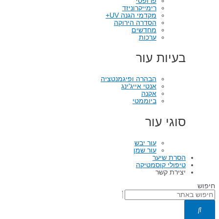
פרופסי
רימייקרוניזד
מקדמי הגנה UV+
הסדרה הירוקה
מחדשים
ערכות
בעיות עור
הבהרה ופיגמנטציה
אנטי אייג'ינג
אקנה
ביוממטי
סוגי עור
עור יבש
עור שמן
הסרת שיער
טיפולי קוסמטיקה
יצירת קשר
חיפוש