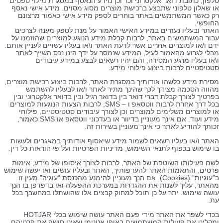
טלפון, כתובת דואר אלקטרוני וכו’ וכן מידע הנאסף במסגרת מילוי טפסים
או שאלון טלפוני שתבצע ברכישת מוצרים מסוג מסוים. מידע אישי נאסף
רק כאשר המשתמשים באתר בוחרים לספק מידע אישי כאמור מרצונם
החופשי.
האתר ובעליו נעזרים במידע האישי האמור על מנת לספק מענה לצרכים
עבור המשתמשים באתר, לרבות קבלת מידע הנוגע למוצרים שהוזמנו על
ידם ו/או למוצרים אחרים אשר לדעת האתר ו\או בעליו עשויים לעניין אותם.
מבלי לגרוע מהאמור לעיל, המידע שנמסר על ידך הינו נכס השייך לאתר
ו\או בעליו מרגע המסירה, והם יהיו רשאים לבצע במידע עיבודים
סטטיסטיים לרבות ביצוע פילוחי מידע.
מסירת מידע כלשהו אודותיך במסגרת האתר, לרבות ביצוע רכישת מוצרים,
מהווה הסכמה מצידך לכך שהינך מתיר לאתר ו/או לבעליו להשתמש
בפרטיך לצורך קבלת דברי דואר בין בדואר רגיל ובין בדואר אלקטרוני ובין
בכל דרך אחרת לרבות ווטסאפ ו – SMS, לרבות הצעות הנוגעות למוצרים
או למוצרים משלימים למוצרים וכן לצורך עיבודים סטטיסטיים, פילוחי
מידע ועוד. אם אינך מעוניין בדיוור או בעדכוני ווטסאפ או SMS כאמור,
זכותך להודיע לאתר כי אינך מעוניין בשירות זה.
האתר ו/או בעליו רשאים לשמור מידע שיאסוף אודותיך במאגרים ולעשות
בו שימוש בכפוף לתנאי השימוש, מדיניות הפרטיות ועל פי הוראות כל דין.
לשם פעילותו השוטפת של האתר, לרבות לצורך איסופו של מידע, אימות
פרטים, והתאמות האתר להעדפותיך, האתר ובעליו עושים ואו יעשה שימוש
ב”עוגיות” (Cookies). אם הנך מעוניין להימנע מהכנסת “עוגיה” מעין זו
מהאתר, עליך לשנות את ההגדרות במערכת ההפעלה ואו בדפדפן בו הנך
עושה שימוש. יתר על כן תוכל למחוק קבצים אלו שהושתלו במחשבך בכל
עת.
בכדי לשפר את האתר מידי פעם האתר עושה שימוש בכלי HOTJAR
ומקליט את פעולות המשתמשים באופן אנונימי שאינו חושף את פרטיהם