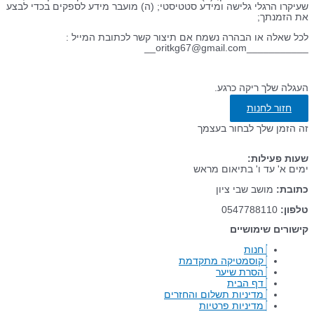
שעיקרו הרגלי גלישה ומידע סטטיסטי; (ה) מועבר מידע לספקים בכדי לבצע
את הזמנתך;
לכל שאלה או הבהרה נשמח אם תיצור קשר לכתובת המייל :
___________oritkg67@gmail.com__
העגלה שלך ריקה כרגע.
חזור לחנות
זה הזמן שלך לבחור בעצמך
שעות פעילות:
ימים א' עד ו' בתיאום מראש
כתובת:
מושב שבי ציון
טלפון:
0547788110
קישורים שימושיים
חנות
קוסמטיקה מתקדמת
הסרת שיער
דף הבית
מדיניות תשלום והחזרים
מדיניות פרטיות