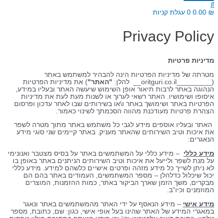
₪
0.00
0
עגלת קניות
Privacy Policy
מדיניות פרטיות
מטרתה של מדיניות הפרטיות הינה להבהיר למשתמש באתר
(_________oritguri.co.il__ להלן:
"האתר"
) את מדיניות הפרטיות
הנהוגה באתר לרבות תיאור אופן השימוש שיעשה האתר ובעליו במידע,
איסופו ושימושיו. האתר רשאי לערוך או לשנות מעת לעת את מדיניות
הפרטיות באתר ושימושך באתר ו\או בשירותים שבו לאחר עדכון ופרסום
הצהרת פרטיות מעודכנת מהווה הסכמתך לשינוי כאמור.
האתר ובעליו אוספים מידע לגבי כל משתמש באתר מתוך מטרה לשפר
את איכות וטיב השירותים שהאתר מעניק. באתר קיימים שני סוגי מידע
הנאגרים:
מידע כללי
– מידע כללי על המשתמשים באתר על בסיס מצטבר ואנונימי
על מנת לשפר ולייעל את איכות וטיב השירותים הניתנים באתר באופן בו
לא ניתן לשייך כל מידע מזהה ופרטים אישיים כלשהם למידע. מידע כללי
יכול שיכלול כדלהלן – מספר המשתמשים, העמודים באתר בהם הם
מבקרים, משך הזמן שארך הביקור באתר, כמות ההזמנות, המוצרים
המוזמנים וכיו”ב.
מידע אישי
– מידע הנאסף על ידי האתר מהמשתמשים באתר ונאגר
במאגרי המידע של האתר שהינו בעל אופי אישי, כגון: שם, כתובת, מספר