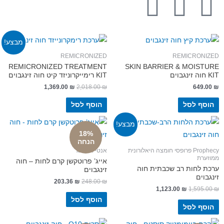
מבצע!
REMICRONIZED
REMICRON
REMICRONIZED TREATMENT
SKIN BARRIER & MOIS
KIT רימייקרוניזד קיט חוה זינגבוים
1,369.00
₪
2,018.00
₪
649
ף לסל
הוסף לסל
מבצע!
18%
הנחה
Prophecy פרופסי חומצה היאלורונית
אנטי אייג'ינג
רת
אייג’ פרוטקשן קרם לחות – חוה
 לחות רב שכבתית חוה
זינגבוים
וים
203.36
₪
248.00
₪
1,123.00
₪
1,595
הוסף לסל
ף לסל