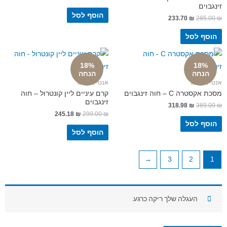
וים
הוסף לסל
233.70
₪
285
ף לסל
18%
18%
נחה
הנחה
ייג'ינג
אנטי אייג'ינג
רה C – חוה זינגבוים
קרם עיניים ליין קונטרול – חוה
זינגבוים
318.98
₪
389
245.18
₪
299.00
₪
ף לסל
הוסף לסל
←
3
2
העגלה שלך ריקה כרגע.