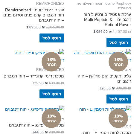
Prophecy פרופסי חומצה היאלורונית
REMICRONIZED
רת
ערכת רימיקרונייזד Remicronized
פפטידים ורטינול חוה
חוה זינגבוים קרם פנים וסרום פנים
זינגבוים – Multi Peptide &
– חוה זינגבוים
Retinol 
1,095.00
₪
1,355.00
₪
1,056.00
₪
1,407
הוסף לסל
ף לסל
18%
18%
נחה
הנחה
ייג'ינג
REMICRONIZED
 אקטיב הום סולושן – חוה
מסכת רימייקרונייזד – חוה זינגבוים
וים
359.98
₪
439.00
₪
326.36
₪
398
הוסף לסל
ף לסל
18%
18%
אקנה
נחה
הנחה
מסכת פיוריפיינג – חוה זינגבוים
ייג'ינג
244.36
₪
298.00
₪
מסכת לחות ויטמין E – חוה