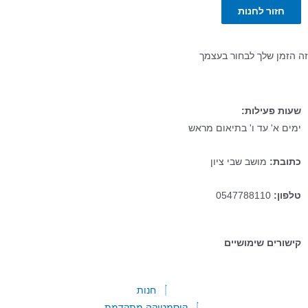
זור לחנות
ן שלך לבחור בעצמך
 פעילות:
א' עד ו' בתיאום מראש
ת:
מושב שבי ציון
:
0547788110
רים שימושיים
חנות
קוסמטיקה מתקדמת