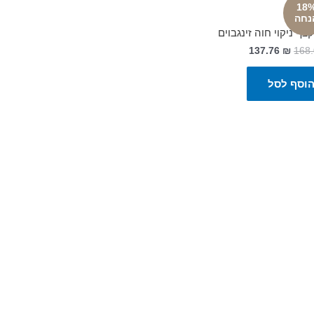
18
יג'ינג
נחה
קצף ניקוי חוה זינגבוים
137.76
₪
168
וסף לסל