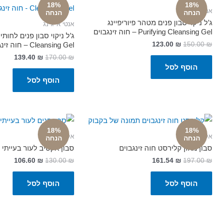
18%
18%
אנטי אייג'ינג
הנחה
הנחה
ג’ל ניקוי סבון פנים מטהר פיוריפיינג
אנטי אייג'ינג
Purifying Cleansing Gel – חוה זינגבוים
123.00
₪
150.00
₪
Cleansing Gel – חוה זינגבוים
139.40
₪
170.00
₪
הוסף לסל
הוסף לסל
18%
18%
אקנה
אקנה
הנחה
הנחה
סבון מאזן קלירסט חוה זינגבוים
סבון אקטיב לעור בעייתי ח
106.60
₪
130.00
₪
161.54
₪
197.00
₪
הוסף לסל
הוסף לסל