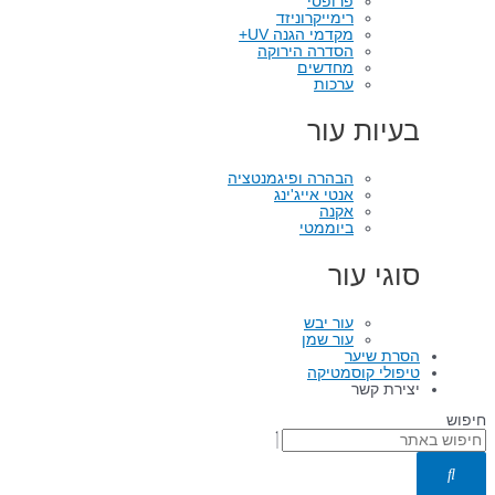
פרופסי
רימייקרוניזד
מקדמי הגנה UV+
הסדרה הירוקה
מחדשים
ערכות
בעיות עור
הבהרה ופיגמנטציה
אנטי אייג'ינג
אקנה
ביוממטי
סוגי עור
עור יבש
עור שמן
הסרת שיער
טיפולי קוסמטיקה
יצירת קשר
חיפוש