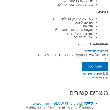
מחזק את בריאות העור.
בעל פעילות אנטי-אייג’ינג.
רכיבים:
קפריליק קפריק טרגליצרידים
סודיום לקטט
אוריאה
טוקופרול אצטט – ויטמין E
חומצה היאלורונית
שמן נר הלילה
203.36
₪
248.00
₪
לרכישה טלפונית
כמות של אייג’ פרוטקשן קרם לחות - חוה זינגבוים
הוסף לסל
אופן השימוש
רכיבים
מוצרים קשורים
מבצע!
Prophecy פרופסי חומצה היאלורונית ממוזערת