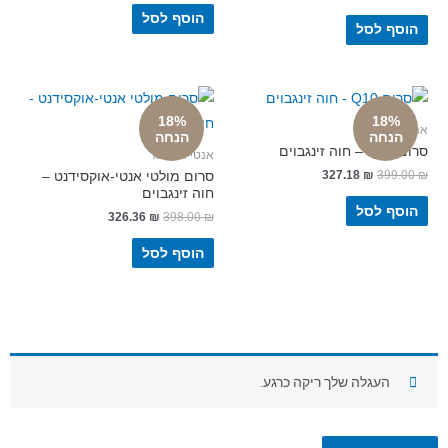
הוסף לסל
וסף לסל
18%
18%
 אייג'ינג
הנחה
הנחה
ה זינגבוים
אנטי אייג'ינג
327.18
₪
399.
סרום מולטי אנטי-אוקסידנט –
חוה זינגבוים
וסף לסל
326.36
₪
398.00
₪
הוסף לסל
העגלה שלך ריקה כרגע.