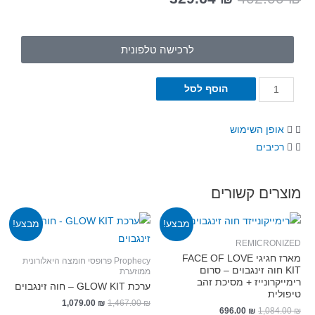
לרכישה טלפונית
הוסף לסל
אופן השימוש
רכיבים
צרים קשורים
מבצע!
מבצע!
REMICRONI
מארז חגיגי FACE OF LOVE
Prophecy פרופסי חומצה היאלורונית
KIT חוה זינגבוים – סרום
ממוזערת
ייקרונייז + מסיכת זהב
ערכת GLOW KIT – חוה זינגבוים
ולית
1,079.00
₪
1,467.00
₪
696.00
₪
1,084.