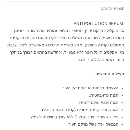
ריה
סרומים
ם קליל במרקם עדין, הנספג במלואו ומותיר את העור רווי ורענן.
ום מעניק לעור הגנה משולבת מפני נזקי הזיהום הסביבתי וקרינת
כים (קרינה כחולה). מגיע באריזת תרסיס המאפשרת ליצור שכבת
 אפקטיבית על העור ללא מגע יד, ולחדשה בהתאם לצורך במהלך
ם. מתאים לכל סוגי העור.
לות התכשיר:
העצמת הלחות הטבעית של העור.
הגנה פרו-ביוטית.
הגנה אנטי-אוקסידנטית.
הגנה מפני קרינת מסכים (קרינת העור הכחול).
עידוד העור לייצר ויטמין D ללא צורך בחשיפה לשמש.
הגמשה ועידון של מרקם העור.