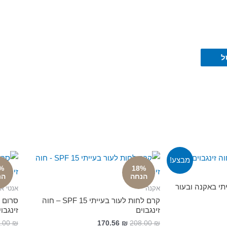
ל
מבצע!
%
18%
הנחה
הנ
י באקנה ובעור
אקנה
אנטי איי
קרם לחות לעור בעייתי 15 SPF – חוה
סרום מ
זינגבוים
זינגבו
.00
₪
170.56
₪
208.00
₪