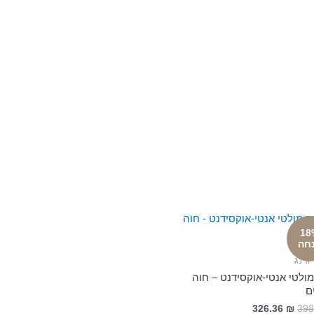
18
חה
ג'ינג
ולטי אנטי-אוקסידנט – חוה
ים
326.36
₪
398