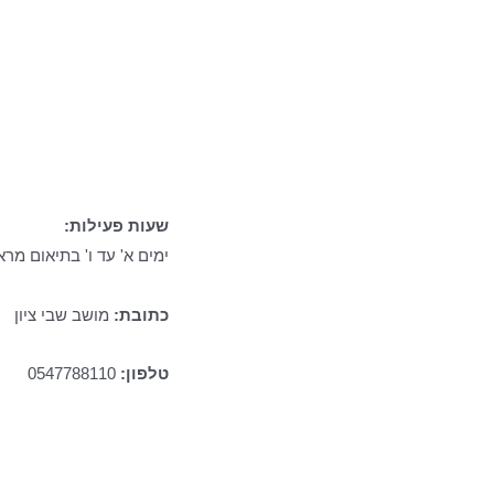
זה הזמן שלך לבחור בעצמך
שעות פעילות:
ימים א' עד ו' בתיאום מר
כתובת:
מושב שבי ציון
טלפון:
0547788110