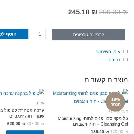
245.18
₪
299.00
₪
הוסף לס
לרכישה טלפונית
אופן השימוש
רכיבים
מוצרים קשורים
18%
אקנה
הנחה
ערכה מטהרת לטיפול בית
אנטי אייג'ינג
שמן – חוה זינגבוים
ג’ל ניקוי סבון פנים לחותי Moisturizing
620.00
₪
837.00
₪
Cleansing Gel – חוה זינגבוים
139.40
₪
170.00
₪