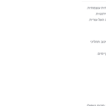
ית עוצמתית.
דנטית.
העל-עורית.
וב תהליכי
ימים.
סרום טיפולי,