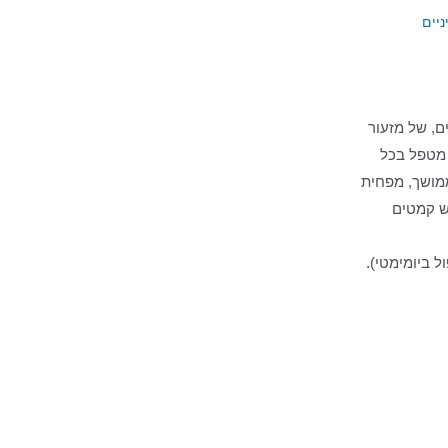
ניים
ם, של מזעור
 מטפל בכל
ממושך, מפחית
ש קמטים
ל ביומימטי).