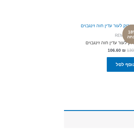
18
REMICRO
חה
רוק לעור עדין חוה זינגבוים
106.60
₪
130
וסף לסל