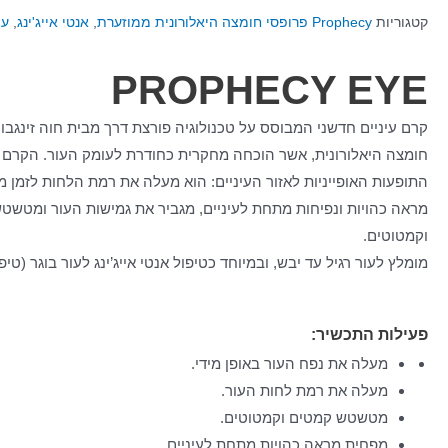
קטגוריות
Prophecy פרופסי חומצה היאלורונית ממוזערת
,
אנטי אייג'ינג
,
עי
PROPHECY EYE
קרם עיניים חדשני המבוסס על טכנולוגיה פורצת דרך מבית חוה זינגבוי
חומצה היאלורונית, אשר הוכחה מחקרית כחודרת לעומק העור. הקרם
התופעות האופייניות לאזור העיניים: הוא מעלה את רמת הלחות לזמן 
מראה כהויות ונפיחות מתחת לעיניים, מגביר את גמישות העור ומטשט
וקמטוטים.
מומלץ לעור רגיל עד יבש, ובמיוחד כטיפול אנטי אייג’ינג לעור בוגר (טיפו
פעילות התכשיר:
מעלה את נפח העור באופן מידי.
מעלה את רמת לחות העור.
מטשטש קמטים וקמטוטים.
מפחית מראה כהויות מתחת לעיניים.