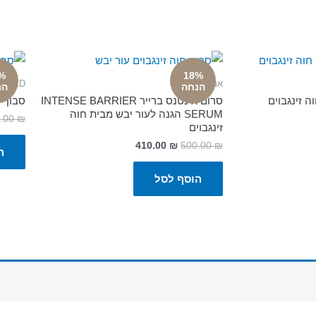
%
18%
אנטי אייג'ינג
NIZED
הנחה
הנ
 זינגבוים
סרום אינטנס ברייר INTENSE BARRIER
סבון י
SERUM הגנה לעור יבש מבית חוה
.00
₪
זינגבוים
410.00
₪
500.00
₪
ה
הוסף לסל