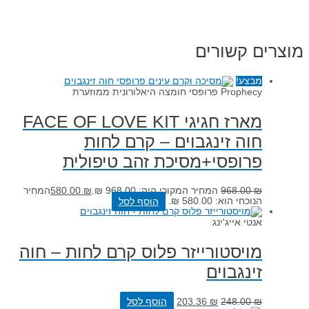
מוצרים קשורים
מבצע!
Prophecy פרופסי חומצה היאלורונית ממוזערת
מארז חגיגי FACE OF LOVE KIT
חוה זינגבוים – קרם לחות
פרופסי+מסיכת זהב טיפולית
₪
968.00
המחיר המקורי היה: 968.00 ₪.
₪
580.00
המחיר
הנוכחי הוא: 580.00 ₪.
הוסף לסל
אנטי אייג'ינג
מויסטורייזר פלוס קרם לחות – חוה
זינגבוים
₪
248.00
₪
203.36
הוסף לסל