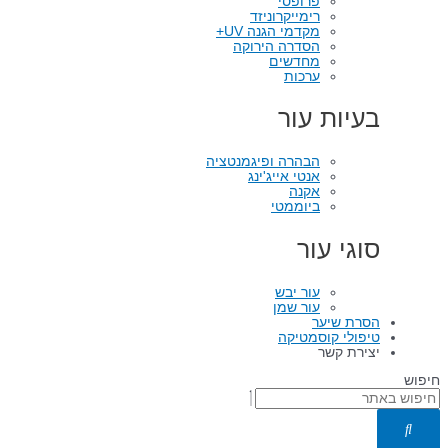
פרופסי
רימייקרוניזד
מקדמי הגנה UV+
הסדרה הירוקה
מחדשים
ערכות
בעיות עור
הבהרה ופיגמנטציה
אנטי אייג'ינג
אקנה
ביוממטי
סוגי עור
עור יבש
עור שמן
הסרת שיער
טיפולי קוסמטיקה
יצירת קשר
חיפוש