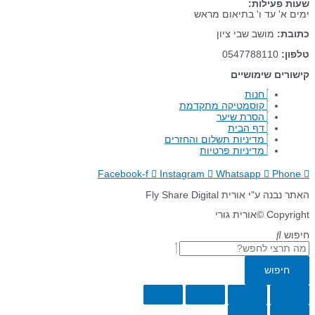
שעות פעילות:
ימים א' עד ו' בתיאום מראש
כתובת:
מושב שבי ציון
טלפון:
0547788110
קישורים שימושיים
חנות
קוסמטיקה מתקדמת
הסרת שיער
דף הבית
מדיניות תשלום והחזרים
מדיניות פרטיות
Facebook-f
Instagram
Whatsapp
Phone
האתר נבנה ע"י אורית Fly Share Digital
Copyright ©אורית גורי
חיפוש
חיפוש