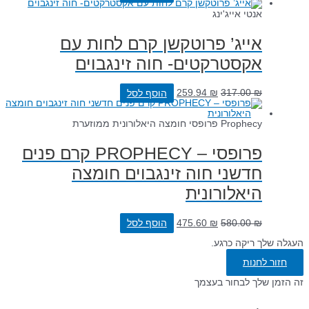
אנטי אייג'ינג
אייג’ פרוטקשן קרם לחות עם
אקסטרקטים- חוה זינגבוים
₪
317.00
₪
259.94
הוסף לסל
Prophecy פרופסי חומצה היאלורונית ממוזערת
פרופסי – PROPHECY קרם פנים
חדשני חוה זינגבוים חומצה
היאלורונית
₪
580.00
₪
475.60
הוסף לסל
העגלה שלך ריקה כרגע.
חזור לחנות
זה הזמן שלך לבחור בעצמך