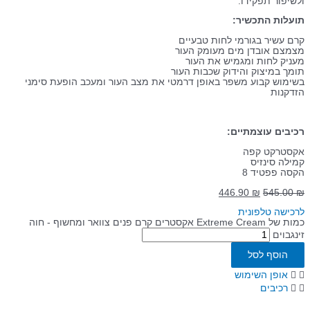
ולשיפור תפקידו.
תועלות התכשיר:
קרם עשיר בגורמי לחות טבעיים
מצמצם אובדן מים מעומק העור
מעניק לחות ומגמיש את העור
תומך במיצוק והידוק שכבות העור
בשימוש קבוע משפר באופן דרמטי את מצב העור ומעכב הופעת סימני
הזדקנות
רכיבים עוצמתיים:
אקסטרקט קפה
קמילה סינזיס
הקסה פפטיד 8
446.90
₪
545.00
₪
לרכישה טלפונית
כמות של Extreme Cream אקסטרים קרם פנים צוואר ומחשוף - חוה
זינגבוים
הוסף לסל
אופן השימוש
רכיבים