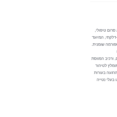
סרום טיפולי,
-דלקתי, המיועד
טפורמה שומנית.
, ורכיב המווסת
ומלץ לטיהור
והרגעה בעורות
 בעלי נטייה