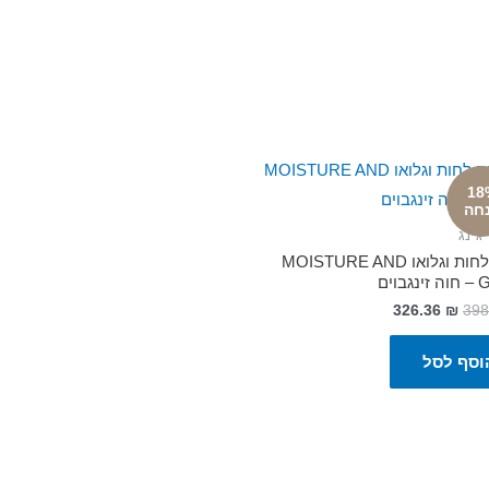
18
חה
ג'ינג
סרום לחות וגלואו MOISTURE AND
בוים
326.36
₪
398
וסף לסל