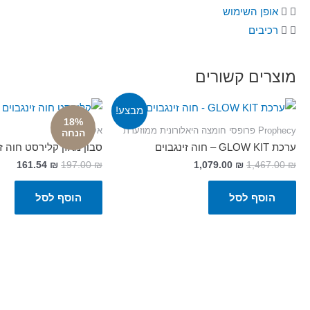
אופן השימוש
רכיבים
מוצרים קשורים
מבצע!
18%
Prophecy פרופסי חומצה היאלורונית ממוזערת
אקנה
הנחה
ערכת GLOW KIT – חוה זינגבוים
סבון מאזן קלירסט חוה זי
161.54
₪
197.00
₪
1,079.00
₪
1,467.00
₪
הוסף לסל
הוסף לסל