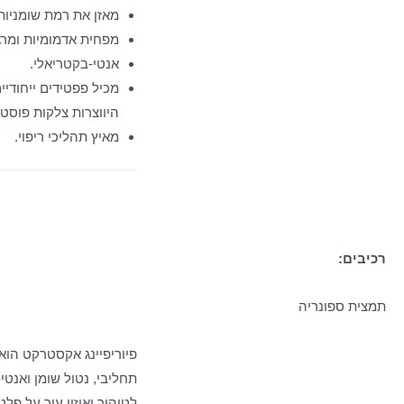
מאזן את רמת שומניות
מפחית אדמומיות ומרגי
אנטי-בקטריאלי.
מכיל פפטידים ייחודיי
היווצרות צלקות פוסט 
מאיץ תהליכי ריפוי.
רכיבים:
תמצית ספונריה
פיוריפיינג אקסטרקט הוא 
תחליבי, נטול שומן ואנטי
לטיהור ואיזון עור על פל