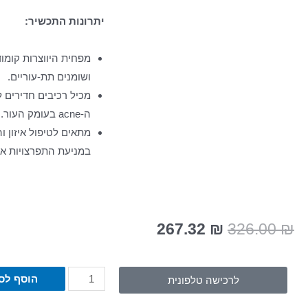
יתרונות התכשיר:
מפחית היווצרות קומודו
ושומנים תת-עוריים.
מכיל רכיבים חדירים ל
ה-acne בעומק העור.
מתאים לטיפול איזון ו
במניעת התפרצויות אק
267.32
₪
326.00
₪
הוסף לס
לרכישה טלפונית