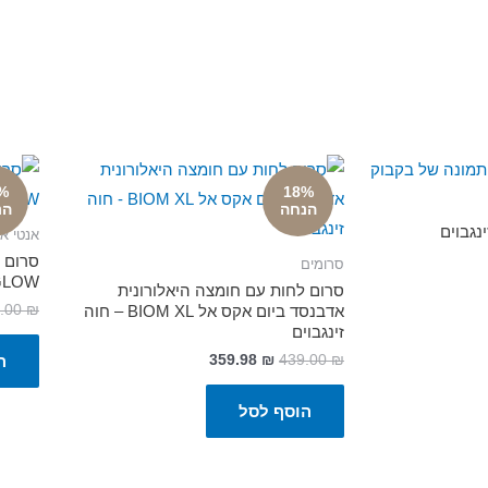
%
18%
הנחה
הנ
נגבוים
אנטי איי
סרומים
GLOW – חוה זינג
סרום לחות עם חומצה היאלורונית
.00
₪
אדבנסד ביום אקס אל BIOM XL – חוה
זינגבוים
359.98
₪
439.00
₪
ה
הוסף לסל