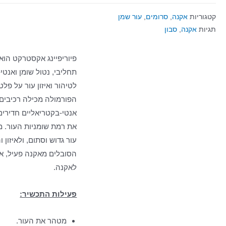
קטגוריות
אקנה
,
סרומים
,
עור שמן
תגיות
אקנה
,
סבון
פיוריפיינג אקסטרקט הוא 
תחליבי, נטול שומן ואנטי
לטיהור ואיזון עור על פל
הפורמולה מכילה רכיבים
אנטי-בקטריאליים חדירים
את רמת שומניות העור. מ
עור גדוש וסתום, ולאיזון 
הסובלים מאקנה פעיל, או
לאקנה.
פעילות התכשיר:
מטהר את העור.