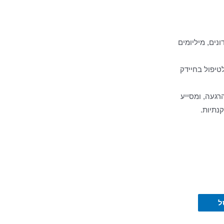
נים, מיליומים
טיפול בחיידק
הרגעה, ומסייע
נתיות.
ל